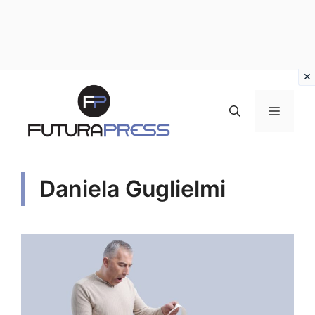
Vai
al
MENU
contenuto
Daniela Guglielmi